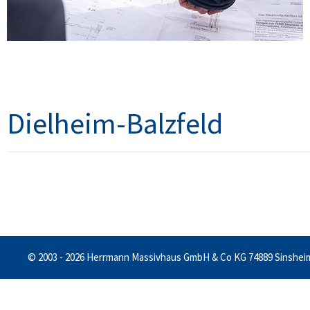
Dielheim-Balzfeld
© 2003 - 2026 Herrmann Massivhaus GmbH & Co KG 74889 Sinshei